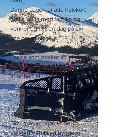
dere.
Denne dagen er alle heiskort
gratis, så ta med familie og
venner og nyt en dag på ski i
fine omgivelser.
For de som ønsker litt ekstra
spenning, blir det også
arrangert et uoffisielt alpinløp.
Her er det lav terskel og
fokus på å ha det gøy,
uansett alder og nivå.
Sted: Haglebu Skisenter
Tid: 15. mars 2026 10.00
Velkommen til en hyggelig