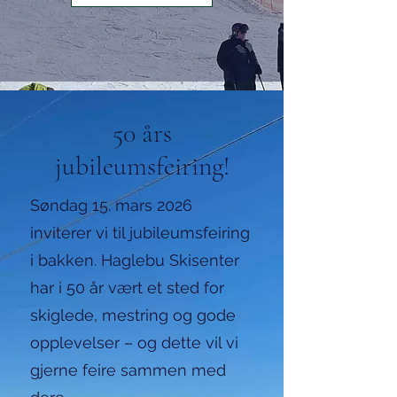
50 års
jubileumsfeiring!
Søndag 15. mars 2026
inviterer vi til jubileumsfeiring
i bakken. Haglebu Skisenter
har i 50 år vært et sted for
skiglede, mestring og gode
opplevelser – og dette vil vi
gjerne feire sammen med